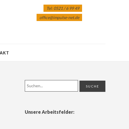
Tel: 0521 / 6 99 49
office@impulse-net.de
AKT
Unsere Arbeitsfelder: