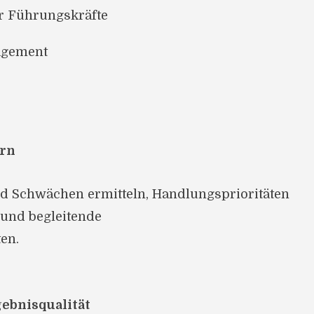
ür Führungskräfte
agement
ern
d Schwächen ermitteln, Handlungsprioritäten
 und begleitende
en.
gebnisqualität